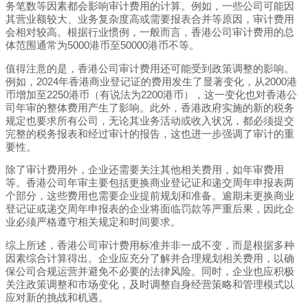
务笔数等因素都会影响审计费用的计算。例如，一些公司可能因
其营业额较大、业务复杂度高或需要报表合并等原因，审计费用
会相对较高。根据行业惯例，一般而言，香港公司审计费用的总
体范围通常为5000港币至50000港币不等。
值得注意的是，香港公司审计费用还可能受到政策调整的影响。
例如，2024年香港商业登记证的费用发生了显著变化，从2000港
币增加至2250港币（有说法为2200港币），这一变化也对香港公
司年审的整体费用产生了影响。此外，香港政府实施的新的税务
规定也要求所有公司，无论其业务活动或收入状况，都必须提交
完整的税务报表和经过审计的报告，这也进一步强调了审计的重
要性。
除了审计费用外，企业还需要关注其他相关费用，如年审费用
等。香港公司年审主要包括更换商业登记证和递交周年申报表两
个部分，这些费用也需要企业提前规划和准备。逾期未更换商业
登记证或递交周年申报表的企业将面临罚款等严重后果，因此企
业必须严格遵守相关规定和时间要求。
综上所述，香港公司审计费用标准并非一成不变，而是根据多种
因素综合计算得出。企业应充分了解并合理规划相关费用，以确
保公司合规运营并避免不必要的法律风险。同时，企业也应积极
关注政策调整和市场变化，及时调整自身经营策略和管理模式以
应对新的挑战和机遇。