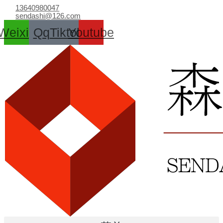
跳
13640980047
至
sendashi@126.com
内
Weixin
Qq
Tiktok
Youtube
容