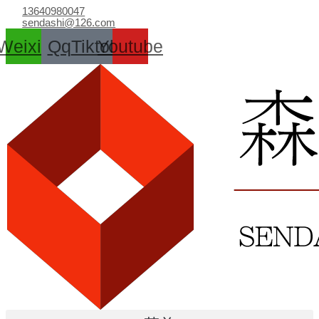
跳
13640980047
至
sendashi@126.com
内
Weixin
Qq
Tiktok
Youtube
容