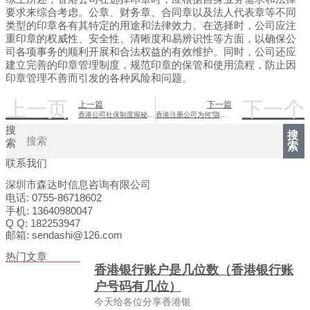
要求来综合考虑。公章、财务章、合同章以及法人代表章等不同
类型的印章各有其特定的用途和法律效力。在选择时，公司应注
重印章的权威性、安全性、清晰度和易辨识性等方面，以确保公
司各项事务的顺利开展和合法权益的有效维护。同时，公司还应
建立完善的印章管理制度，规范印章的保管和使用流程，防止因
印章管理不善而引发的各种风险和问题。
上一页
下一个
上一篇
下一篇
香港公司社保制度揭秘：并非没有，而是与众不同
香港注册公司为何“隐身”难觅？
搜
搜
索
索
联系我们
深圳市森达时信息咨询有限公司
电话: 0755-86718602
手机: 13640980047
Q Q: 182253947
邮箱: sendashi@126.com
热门文章
香港银行账户是几位数（香港银行账
户号码有几位）
今天给各位分享香港银