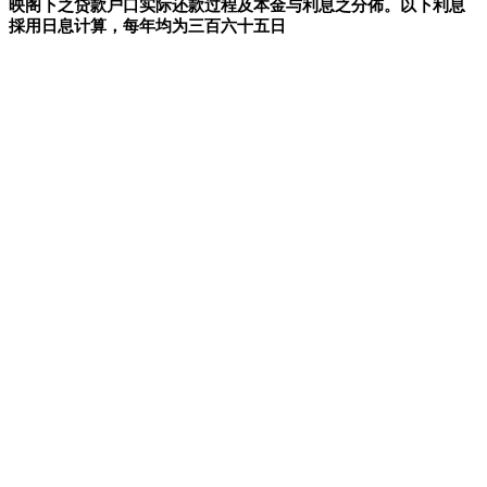
映阁下之贷款户口实际还款过程及本金与利息之分佈。以下利息
採用日息计算，每年均为三百六十五日