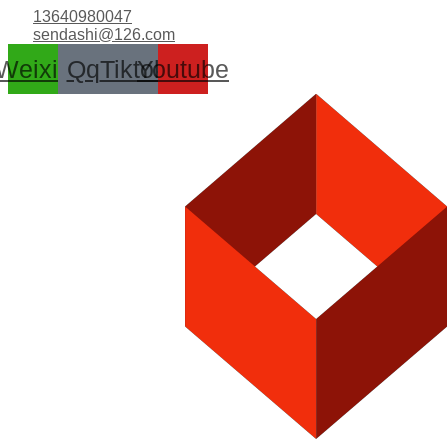
跳
13640980047
至
sendashi@126.com
内
Weixin
Qq
Tiktok
Youtube
容