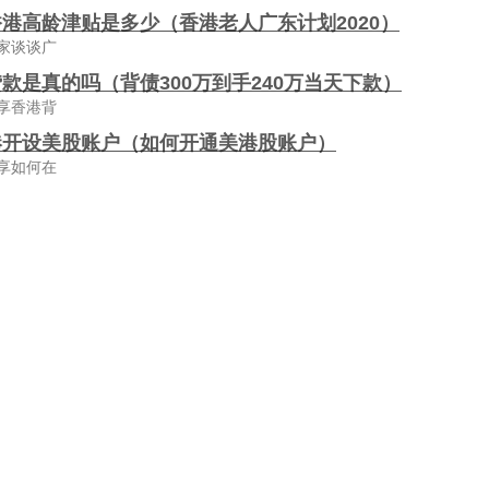
港高龄津贴是多少（香港老人广东计划2020）
家谈谈广
款是真的吗（背债300万到手240万当天下款）
享香港背
港开设美股账户（如何开通美港股账户）
享如何在