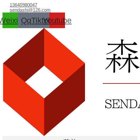
跳
13640980047
至
sendashi@126.com
内
Weixin
Qq
Tiktok
Youtube
容