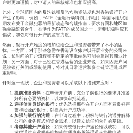
户时更加谨慎，对申请人的审核标准也相应提高。
此外，全球范围内的反洗钱和反恐怖融资法规也对香港银行开户
产生了影响。例如，FATF（金融行动特别工作组）等国际组织定
期发布关于金融犯罪的最新动态和合规指南，要求各国和地区加
强金融监管合作。香港作为FATF的成员国之一，需要积极响应其
倡议，加强对银行开户的监管力度。
然而，银行开户难度的增加也给企业和投资者带来了不小的困
扰。一方面，对于那些急需在香港设立账户以开展业务的公司来
说，长时间的开户流程和不确定的审批结果可能会延误其商业计
划；另一方面，对于已经在香港运营的企业来说，如果因账户问
题被银行关闭或限制使用，将对其日常运营和资金链管理造成严
重影响。
针对这一现状，企业和投资者可以采取以下措施来应对：
提前准备资料
：在申请开户前，充分了解银行的要求并准备
好所有必要的资料，以加快审批流程。
选择信誉良好的银行
：优先选择那些在开户方面有着良好声
誉和经验的银行，以提高开户成功率。
加强与银行的沟通
：在申请过程中，积极与银行沟通并解释
公司的业务模式和资金需求，以建立信任和合作的基础。
考虑其他开户途径
：如果传统银行开户途径难以成功，可以
考虑通过专业服务机构或律师事务所等渠道来协助申请。