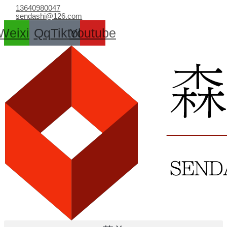
跳
13640980047
至
sendashi@126.com
内
Weixin
Qq
Tiktok
Youtube
容