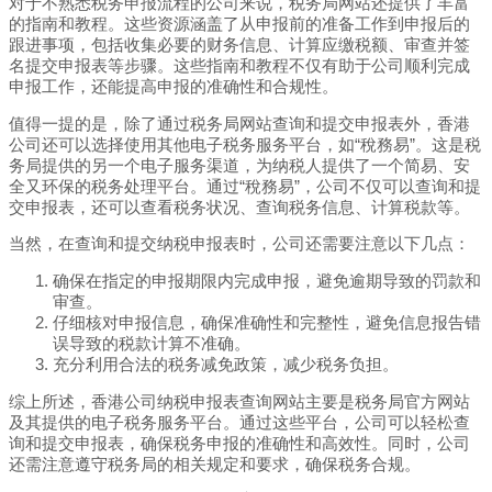
对于不熟悉税务申报流程的公司来说，税务局网站还提供了丰富
的指南和教程。这些资源涵盖了从申报前的准备工作到申报后的
跟进事项，包括收集必要的财务信息、计算应缴税额、审查并签
名提交申报表等步骤。这些指南和教程不仅有助于公司顺利完成
申报工作，还能提高申报的准确性和合规性。
值得一提的是，除了通过税务局网站查询和提交申报表外，香港
公司还可以选择使用其他电子税务服务平台，如“稅務易”。这是税
务局提供的另一个电子服务渠道，为纳税人提供了一个简易、安
全又环保的税务处理平台。通过“稅務易”，公司不仅可以查询和提
交申报表，还可以查看税务状况、查询税务信息、计算税款等。
当然，在查询和提交纳税申报表时，公司还需要注意以下几点：
确保在指定的申报期限内完成申报，避免逾期导致的罚款和
审查。
仔细核对申报信息，确保准确性和完整性，避免信息报告错
误导致的税款计算不准确。
充分利用合法的税务减免政策，减少税务负担。
综上所述，香港公司纳税申报表查询网站主要是税务局官方网站
及其提供的电子税务服务平台。通过这些平台，公司可以轻松查
询和提交申报表，确保税务申报的准确性和高效性。同时，公司
还需注意遵守税务局的相关规定和要求，确保税务合规。