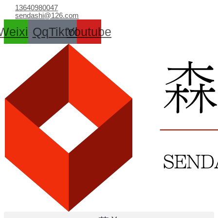
跳
13640980047
至
sendashi@126.com
内
Weixin
Qq
Tiktok
Youtube
容