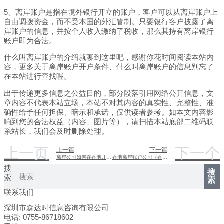
5、离岸账户是指在境外银行开立的账户，客户可以从离岸账户上
自由调拨资金，而不受本国的外汇管制。只要银行客户披露了离
岸账户的信息，并按个人收入缴纳了税收，那么其持有离岸银行
账户即为合法。
什么叫离岸账户的介绍就聊到这里吧，感谢你花时间阅读本站内
容，更多关于离岸账户开户条件、什么叫离岸账户的信息别忘了
在本站进行查找喔。
出于传递更多信息之公益目的，部分段落引用网络公开信息，文
章内容不代表本站立场，本站不对其内容的真实性、完整性、准
确性给予任何担保、暗示和承诺，仅供读者参考。如本文内容影
响到您的合法权益（内容、图片等），请扫描本站底部二维码联
系站长，我们会及时删除处理。
上一页
下一个
上一篇
下一篇
离岸公司如何在香港开户（离岸公司如何在香港开户呢）
香港离岸账户公司（香港离岸账户公司有哪些）
搜
搜
索
索
联系我们
深圳市森达时信息咨询有限公司
电话: 0755-86718602