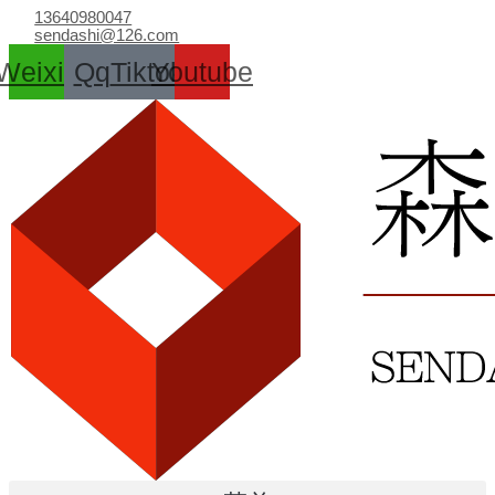
跳
13640980047
至
sendashi@126.com
内
Weixin
Qq
Tiktok
Youtube
容