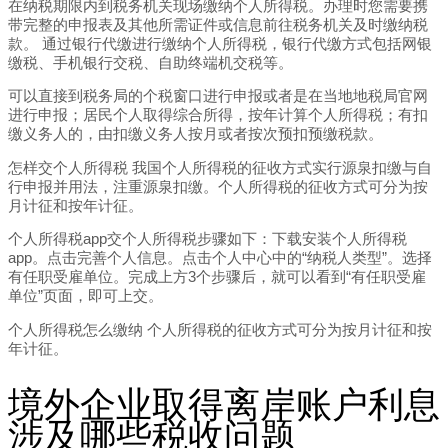
在纳税期限内到税务机关现场缴纳个人所得税。办理时您需要携
带完整的申报表及其他所需证件或信息前往税务机关及时缴纳税
款。 通过银行代缴进行缴纳个人所得税，银行代缴方式包括网银
缴税、手机银行交税、自助终端机交税等。
可以直接到税务局的个税窗口进行申报或者是在当地地税局官网
进行申报；居民个人取得综合所得，按年计算个人所得税；有扣
缴义务人的，由扣缴义务人按月或者按次预扣预缴税款。
怎样交个人所得税 我国个人所得税的征收方式实行源泉扣缴与自
行申报并用法，注重源泉扣缴。个人所得税的征收方式可分为按
月计征和按年计征。
个人所得税app交个人所得税步骤如下：下载安装个人所得税
app。点击完善个人信息。点击个人中心中的“纳税人类型”。选择
有任职受雇单位。完成上方3个步骤后，就可以看到“有任职受雇
单位”页面，即可上交。
个人所得税怎么缴纳 个人所得税的征收方式可分为按月计征和按
年计征。
境外企业取得离岸账户利息
涉及哪些税收问题