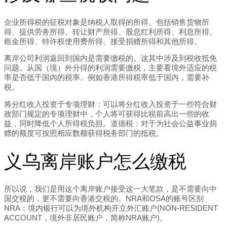
企业所得税的征税对象是纳税人取得的所得。包括销售货物所
得、提供劳务所得、转让财产所得、股息红利所得、利息所得、
租金所得、特许权使用费所得、接受捐赠所得和其他所得。
离岸公司利润返回到国内是需要缴税的。这其中涉及到税收抵免
问题。从国（境）外分得的利润需要缴税，主要看境外适应的税
率是否低于国内的税率。例如香港所得税率低于国内，需要补
税。
将分红收入投资于专项理财：可以将分红收入投资于一些符合财
政部门规定的专项理财中，个人将可获得比税前高出一些的收
益，同时降低个人所得税负担。道德税：对于为社会公益事业捐
赠的额度可按照相应数额获得税务部门的抵税。
义乌离岸账户怎么缴税
所以说，我们是用这个离岸账户接受这一大笔款，是不需要向中
国交税的，更不需要向香港交税的。NRA和OSA的账号区别
NRA：境内银行可以为境外机构开立外汇账户(NON-RESIDENT
ACCOUNT，境外非居民账户，简称NRA账户)。