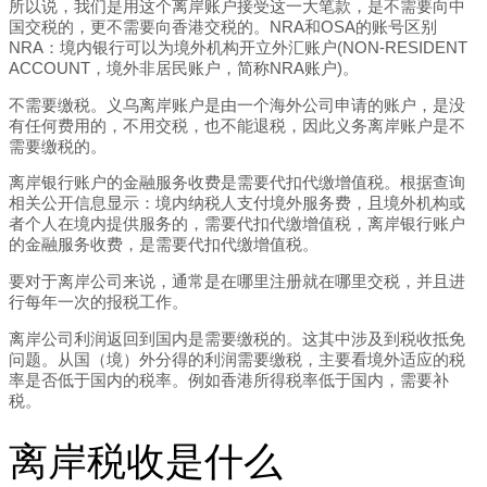
所以说，我们是用这个离岸账户接受这一大笔款，是不需要向中
国交税的，更不需要向香港交税的。NRA和OSA的账号区别
NRA：境内银行可以为境外机构开立外汇账户(NON-RESIDENT
ACCOUNT，境外非居民账户，简称NRA账户)。
不需要缴税。义乌离岸账户是由一个海外公司申请的账户，是没
有任何费用的，不用交税，也不能退税，因此义务离岸账户是不
需要缴税的。
离岸银行账户的金融服务收费是需要代扣代缴增值税。根据查询
相关公开信息显示：境内纳税人支付境外服务费，且境外机构或
者个人在境内提供服务的，需要代扣代缴增值税，离岸银行账户
的金融服务收费，是需要代扣代缴增值税。
要对于离岸公司来说，通常是在哪里注册就在哪里交税，并且进
行每年一次的报税工作。
离岸公司利润返回到国内是需要缴税的。这其中涉及到税收抵免
问题。从国（境）外分得的利润需要缴税，主要看境外适应的税
率是否低于国内的税率。例如香港所得税率低于国内，需要补
税。
离岸税收是什么