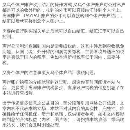
义乌个体户账户收汇结汇的操作方式 义乌个体户账户对公对私户
都是可以的收外币的，收到的外币可以直接结汇转到个人卡上。
离岸账户，PAYPAL 账户的外币可以直接转到个体户账户结汇，
结汇以后就直接到您个人账户上。
需要向银行购买报关单之后就可以自由结汇。结汇汇率可以自己
控制。
离岸公司利润返回到国内是需要缴税的。这其中涉及到税收抵免
问题。从国（境）外分得的利润需要缴税，主要看境外适应的税
率是否低于国内的税率。例如香港所得税率低于国内，需要补
税。
义务个体户的注意事项义乌个体户结汇缴税问题。
离岸账户纳税的介绍就聊到这里吧，感谢你花时间阅读本站内
容，更多关于离岸账户纳税多少、离岸账户纳税的信息别忘了在
本站进行查找喔。
出于传递更多信息之公益目的，部分段落引用网络公开信息，文
章内容不代表本站立场，本站不对其内容的真实性、完整性、准
确性给予任何担保、暗示和承诺，仅供读者参考。如本文内容影
响到您的合法权益（内容、图片等），请扫描本站底部二维码联
系站长，我们会及时删除处理。