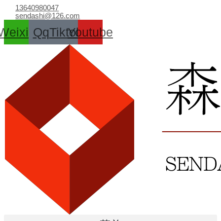
跳
13640980047
至
sendashi@126.com
内
Weixin
Qq
Tiktok
Youtube
容