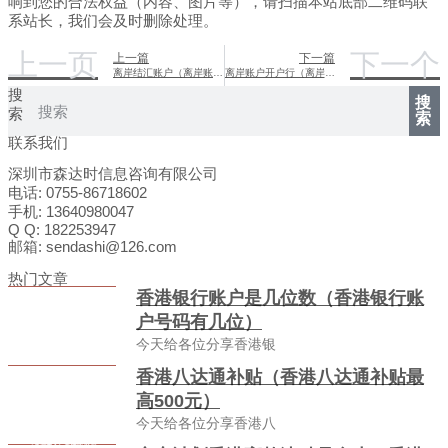
响到您的合法权益（内容、图片等），请扫描本站底部二维码联
系站长，我们会及时删除处理。
上一页
下一个
上一篇
下一篇
离岸结汇账户（离岸账户 结汇）
离岸账户开户行（离岸账户开户银行）
搜
搜
索
索
联系我们
深圳市森达时信息咨询有限公司
电话: 0755-86718602
手机: 13640980047
Q Q: 182253947
邮箱: sendashi@126.com
热门文章
香港银行账户是几位数（香港银行账
户号码有几位）
今天给各位分享香港银
香港八达通补贴（香港八达通补贴最
高500元）
今天给各位分享香港八