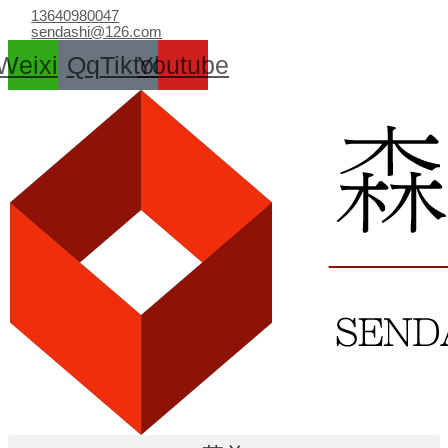
跳
13640980047
至
sendashi@126.com
内
Weixin
Qq
Tiktok
Youtube
容