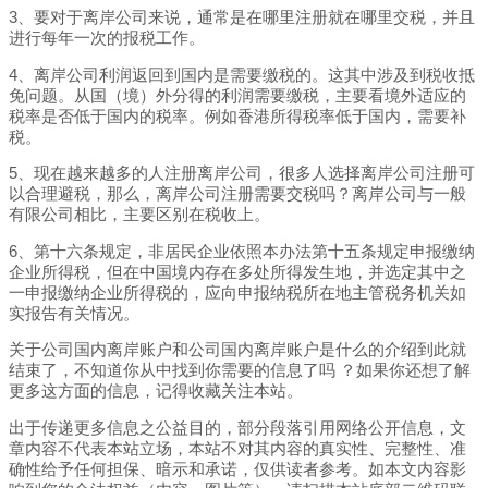
3、要对于离岸公司来说，通常是在哪里注册就在哪里交税，并且
进行每年一次的报税工作。
4、离岸公司利润返回到国内是需要缴税的。这其中涉及到税收抵
免问题。从国（境）外分得的利润需要缴税，主要看境外适应的
税率是否低于国内的税率。例如香港所得税率低于国内，需要补
税。
5、现在越来越多的人注册离岸公司，很多人选择离岸公司注册可
以合理避税，那么，离岸公司注册需要交税吗？离岸公司与一般
有限公司相比，主要区别在税收上。
6、第十六条规定，非居民企业依照本办法第十五条规定申报缴纳
企业所得税，但在中国境内存在多处所得发生地，并选定其中之
一申报缴纳企业所得税的，应向申报纳税所在地主管税务机关如
实报告有关情况。
关于公司国内离岸账户和公司国内离岸账户是什么的介绍到此就
结束了，不知道你从中找到你需要的信息了吗 ？如果你还想了解
更多这方面的信息，记得收藏关注本站。
出于传递更多信息之公益目的，部分段落引用网络公开信息，文
章内容不代表本站立场，本站不对其内容的真实性、完整性、准
确性给予任何担保、暗示和承诺，仅供读者参考。如本文内容影