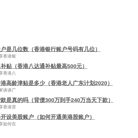
账户是几位数（香港银行账户号码有几位）
享香港银
补贴（香港八达通补贴最高500元）
享香港八
港高龄津贴是多少（香港老人广东计划2020）
家谈谈广
款是真的吗（背债300万到手240万当天下款）
享香港背
港开设美股账户（如何开通美港股账户）
享如何在