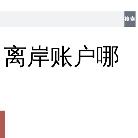
搜索
（离岸账户哪