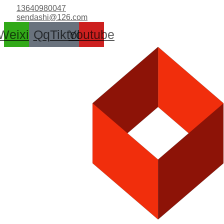
跳
13640980047
至
sendashi@126.com
内
Weixin
Qq
Tiktok
Youtube
容