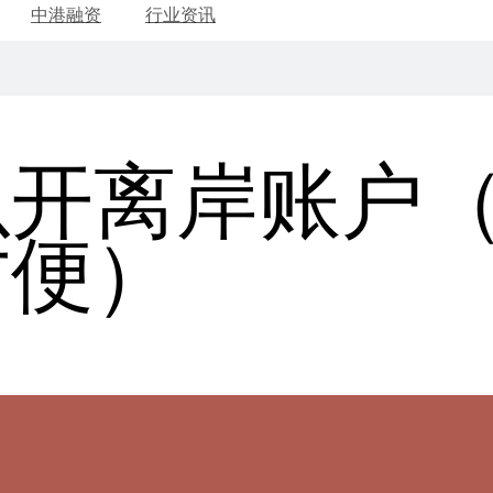
中港融资
行业资讯
以开离岸账户
方便）