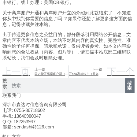
丰银行。线上办理：美国CBi银行。
关于离岸账户开通和离岸帐户开立的介绍到此就结束了，不知道
你从中找到你需要的信息了吗 ？如果你还想了解更多这方面的信
息，记得收藏关注本站。
出于传递更多信息之公益目的，部分段落引用网络公开信息，文
章内容不代表本站立场，本站不对其内容的真实性、完整性、准
确性给予任何担保、暗示和承诺，仅供读者参考。如本文内容影
响到您的合法权益（内容、图片等），请扫描本站底部二维码联
系站长，我们会及时删除处理。
上一页
下一个
上一篇
下一篇
国内能开离岸账户吗（四家可以开立离岸账户的银行）
开osa离岸账户（开办离岸账户）
搜
搜
索
索
联系我们
深圳市森达时信息咨询有限公司
电话: 0755-86718602
手机: 13640980047
Q Q: 182253947
邮箱: sendashi@126.com
热门文章