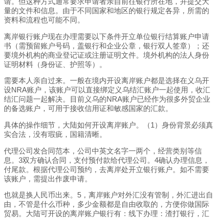
请。但这种方式通常要求申请者亲自前往银行所在地，并提交大
量的文件和信息。由于不同国家和地区的银行规定各异，所需的
资料和流程也可能不同。
离岸银行账户现在办理需要以下条件开立单位银行结算账户申请
书（需预留账户号码，盖银行和企业公章，银行双人签章）；还
要境外机构的商业登记证或注册证明文件。境外机构的法人身份
证明材料（身份证、护照等）。
需要本人亲自过来。一般在境内开设离岸账户都是选择在义乌开
设NRA账户，该账户可以直接绑定义乌结汇账户一起使用，收汇
结汇问题一起解决。目前义乌的NRA账户已经作为很多外贸企业
的备选账户，可用于接收信用证和敏感国家的汇款。
具体的操作细节，大陆如何开设离岸账户。（1）身份背景必须真
实合法，没有瑕疵，国籍清晰。
代理公司发合同范本，公司中英文名字一两个，经营类别等信
息。3双方确认合同，支付预付款给代理公司。4确认办理信息，
付尾款。根据代理公司预约，去离岸处开立银行账户。如不需要
该账户，需提出作废申请。
也就是换人民币出来。5，离岸账户对外汇没有管制，外汇进出自
由，不管是什么币种，多少金额都是自由收取的，方便你做国际
贸易。大陆可开设的离岸账户银行有：线下办理：渣打银行，汇