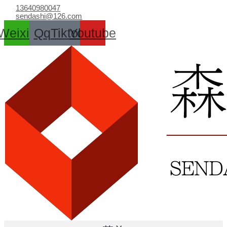
跳
13640980047
至
sendashi@126.com
内
Weixin
Qq
Tiktok
Youtube
容