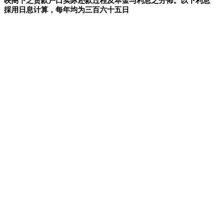
映阁下之贷款户口实际还款过程及本金与利息之分佈。以下利息
採用日息计算，每年均为三百六十五日