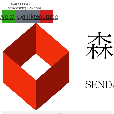
跳
13640980047
至
sendashi@126.com
内
Weixin
Qq
Tiktok
Youtube
容