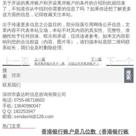
关于开设的离岸账户和开设离岸账户的条件的介绍到此就结束
了，不知道你从中找到你需要的信息了吗 ？如果你还想了解更多
这方面的信息，记得收藏关注本站。
出于传递更多信息之公益目的，部分段落引用网络公开信息，文
章内容不代表本站立场，本站不对其内容的真实性、完整性、准
确性给予任何担保、暗示和承诺，仅供读者参考。如本文内容影
响到您的合法权益（内容、图片等），请扫描本站底部二维码联
系站长，我们会及时删除处理。
上一页
下一个
上一篇
下一篇
离岸离岸银行开户（离岸账户开户指引）
大陆公司开离岸账户（国内开离岸账户受政府监管吗）
搜
搜
索
索
联系我们
深圳市森达时信息咨询有限公司
电话: 0755-86718602
手机: 13640980047
Q Q: 182253947
邮箱: sendashi@126.com
热门文章
香港银行账户是几位数（香港银行账