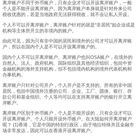
离岸账户不同于外币账户，只有企业才可以开设离岸账户，一般
个人是不能开设离岸账户。因为离岸账户本身就是针对外来公司
税收优惠的，若是当地政府无法获得税收，就不会让私人开设。
个人不可以开离岸账户，离岸账户针对的就是“非居民”如企业或是
机构等主体所开立的非境内的账户。
由此可见，因为只有非中国的居民和境外的公司才可以开离岸账
户，所以在国内个人是不可以开设离岸账户的。
国内个人不可以开离岸账户。离岸账户也叫OSA账户，在境外的
自然人、法人、政府机构、国际组织及其他经济组织，包括中资
金融机构的海外支持机构，但不包括境内机构的境外代表机构和
办事机构。
离岸账户只针对公司开户，个人开户是不支持的。所有的非中国
居民，包括中国境外注册的公司、企业、工厂、团体、银行、存
款公司和基金组织、个人等均可以在支持离岸账户的银行开立离
岸帐户。
离岸账户区别于外币账户，个人是不能开设的，只有企业才可以
开设离岸账户。个人只能开设外币账户。在大陆如何开离岸账户
呢？ (1)香港，它是中国的特别行政区，由于地位特殊并且金融市
场非常发达，因此可以在香港开设离岸账户。