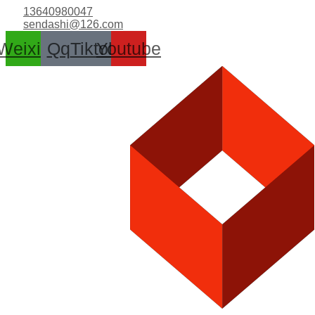
跳
13640980047
至
sendashi@126.com
内
Weixin
Qq
Tiktok
Youtube
容