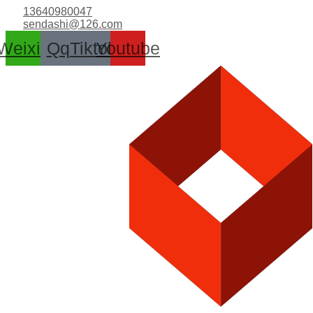
跳
13640980047
至
sendashi@126.com
内
Weixin
Qq
Tiktok
Youtube
容