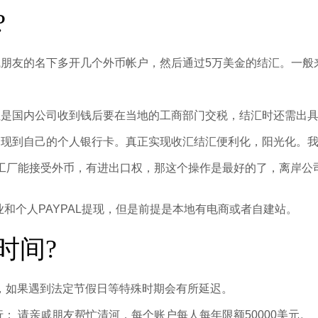
?
戚朋友的名下多开几个外币帐户，然后通过5万美金的结汇。一般
但是国内公司收到钱后要在当地的工商部门交税，结汇时还需出
提现到自己的个人银行卡。真正实现收汇结汇便利化，阳光化。
 工厂能接受外币，有进出口权，那这个操作是最好的了，离岸
业和个人PAYPAL提现，但是前提是本地有电商或者自建站。
时间?
，如果遇到法定节假日等特殊时期会有所延迟。
； 请亲戚朋友帮忙清河，每个账户每人每年限额50000美元。