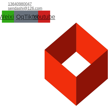
跳
13640980047
至
sendashi@126.com
内
Weixin
Qq
Tiktok
Youtube
容