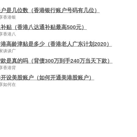
账户是几位数（香港银行账户号码有几位）
享香港银
补贴（香港八达通补贴最高500元）
享香港八
港高龄津贴是多少（香港老人广东计划2020）
家谈谈广
款是真的吗（背债300万到手240万当天下款）
享香港背
港开设美股账户（如何开通美港股账户）
享如何在