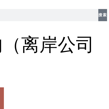
搜索
内（离岸公司
）