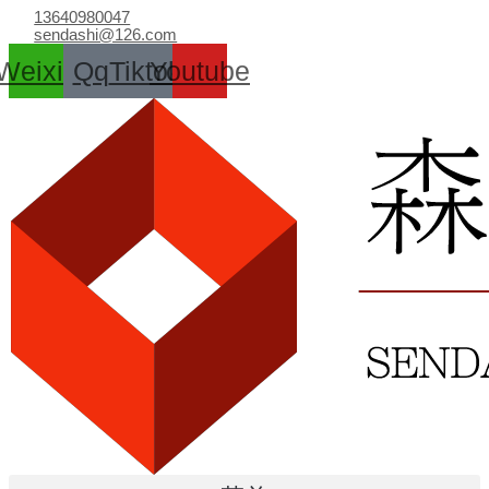
跳
13640980047
至
sendashi@126.com
内
Weixin
Qq
Tiktok
Youtube
容