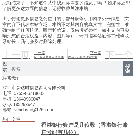
此就结束了，不知道你从中找到你需要的信息了吗 ？如果你还想
了解更多这方面的信息，记得收藏关注本站。
出于传递更多信息之公益目的，部分段落引用网络公开信息，文
章内容不代表本站立场，本站不对其内容的真实性、完整性、准
确性给予任何担保、暗示和承诺，仅供读者参考。如本文内容影
响到您的合法权益（内容、图片等），请扫描本站底部二维码联
系站长，我们会及时删除处理。
上一页
下一个
上一篇
下一篇
bud专项基金申请条件（如何申请专项基金）
香港bud补贴政策官方文件（香港补贴5000）
搜
搜
索
索
联系我们
深圳市森达时信息咨询有限公司
电话: 0755-86718602
手机: 13640980047
Q Q: 182253947
邮箱: sendashi@126.com
热门文章
香港银行账户是几位数（香港银行账
户号码有几位）