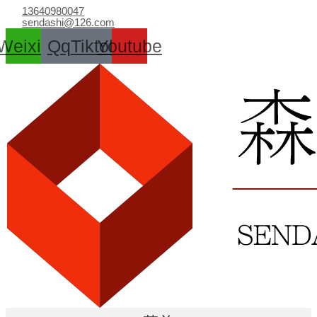
跳
13640980047
至
sendashi@126.com
内
Weixin
Qq
Tiktok
Youtube
容