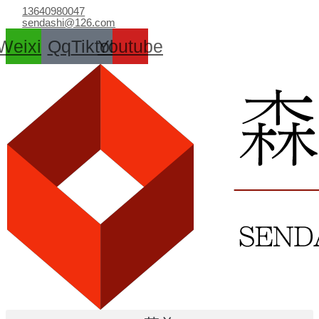
跳
13640980047
至
sendashi@126.com
内
Weixin
Qq
Tiktok
Youtube
容