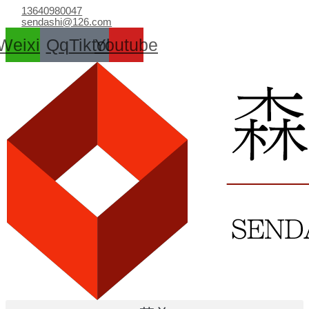
跳
13640980047
至
sendashi@126.com
内
Weixin
Qq
Tiktok
Youtube
容