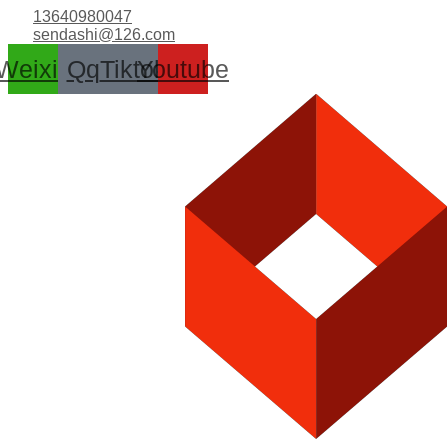
跳
13640980047
至
sendashi@126.com
内
Weixin
Qq
Tiktok
Youtube
容