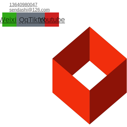
跳
13640980047
至
sendashi@126.com
内
Weixin
Qq
Tiktok
Youtube
容